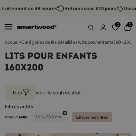
Traitement en 48 heures
Retours sous 100 jours
Garant
0
0
Accueil
/
Catégories de lits détaillées
/
Lits pour enfants 160x200
Lits pour enfants
160x200
Trier
Voici le seul résultat
Filtres actifs
100x200 cm
Produit Taille:
Effacer les filtres