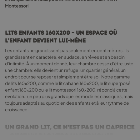
options
Montessori
peuvent
être
choisies
sur
Lits enfants 160x200 – un espace où
la
l’enfant devient lui-même
page
du
Les enfants ne grandissent pas seulement en centimètres. Ils
produit
grandissent en caractère, en audace, en rêves et en besoin
d’intimité. À un moment donné, leur chambre cesse d’être juste
une chambre: elle devient un refuge, un quartier général, un
endroit pour se reposer et simplement être soi. Notre gamme
de lits 160x200, comme le lit cabane 160x200, le lit superposé
enfant 160x200 ou le lit montessori 160x200, répond à cette
évolution.: un peu plus grands que les modèles classiques, mais
toujours adaptés au quotidien des enfants et à leur rythme de
croissance.
Un grand lit, ce n’est pas un caprice
– c’est un pas vers l’autonomie