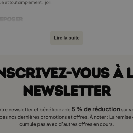
e et tout simplement… joli.
reposer
révues à l’avance. Un lit 160x190, c’est un choix pensé pour durer. Il 
imensions et cherchent un lit 190x160, mais au fond, on parle du même t
Lire la suite
avec un frère, une sœur ou même un animal de compagnie.
NSCRIVEZ-VOUS À 
et descendre de son lit tout seul. Contrairement au lit superposé 190x
 «à sa hauteur». Idéal pour les grandes chambres ou pour les enfants 
nt les principes de la pédagogie Montessori. Un lit cabane 190x160 san
NEWSLETTER
 un lit cabane 160x190 a une entrée à seulement 18 cm du sol. Ce genr
t son sentiment de sécurité.
5 % de réduction
otre newsletter et bénéficiez de
sur v
as nos dernières promotions et offres. À noter : La remise
cumule pas avec d’autres offres en cours.
it superposé 160x190 ou d’un lit montessori 160x190 tous les enfants ne
barrière – surtout juste après avoir quitté le lit à barreaux. C’est une 