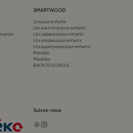
ant. Un lit avec barriere 160x190, c’est un lit qui évolue avec
SMARTWOOD
Lits pour enfants
Lits avec tiroir pour enfants
amation
Lits cabanes pour enfants
 tiroir ou un lit superposé enfant 160x190 avec tiroir. Ce tiroir
Lits simples pour enfants
ieurs problèmes à la fois. Le lit avec tiroir 190x160, c’est
Lits superposés pour enfants
Matelas
Meubles
BACK TO SCHOOL
Suivez-nous