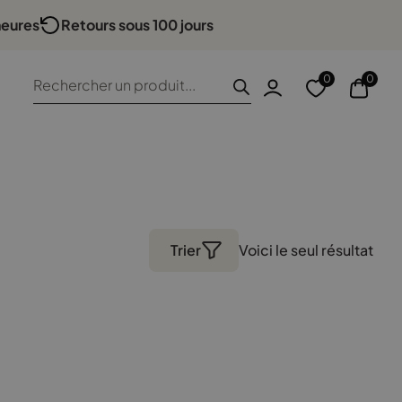
heures
Retours sous 100 jours
Recherche
0
0
de
produits
Trier
Voici le seul résultat