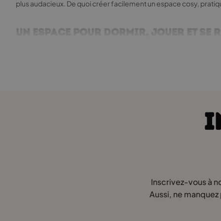
plus audacieux. De quoi créer facilement un espace cosy, pratiqu
Un espace pour dormir, jouer et se 
Les enfants changent vite, mais certaines choses méritent d’être p
maternelle jusqu’aux années de primaire. Certains inversent les d
enfants qui aiment dormir à leur manière, ou partager leur lit 
Structure basse – plus d’autonomie
I
Beaucoup de parents tiennent à ce que leur enfant puisse monter 
débuter, quand l’enfant apprend l’autonomie et a besoin d’un lit
De nombreux parents qui cherchent un lit enfant 160x190 bas suive
seul, est une étape importante vers l’indépendance. Notre modèle
responsable de son sommeil et de son espace, tout en renforçan
Inscrivez-vous à n
Barrières pour plus de sécurité
Aussi, ne manquez p
Peu importe qu’il s’agisse d’un lit cabane enfant 160x190, d’un l
pourquoi il peut être utile d’opter pour un lit enfant 160x190 avec 