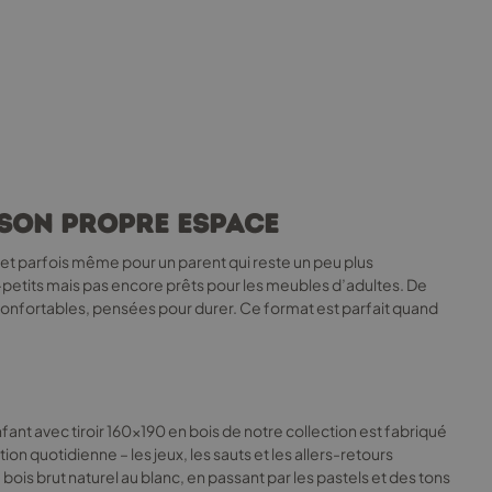
e son propre espace
es, et parfois même pour un parent qui reste un peu plus
-petits mais pas encore prêts pour les meubles d’adultes. De
onfortables, pensées pour durer. Ce format est parfait quand
enfant avec tiroir 160x190 en bois de notre collection est fabriqué
ion quotidienne – les jeux, les sauts et les allers-retours
 bois brut naturel au blanc, en passant par les pastels et des tons