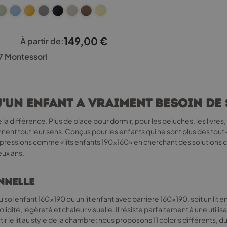
149,00
€
À partir de:
 7 Montessori
qu’un enfant a vraiment besoin d
te la différence. Plus de place pour dormir, pour les peluches, les livr
ent tout leur sens. Conçus pour les enfants qui ne sont plus des tout
ressions comme «lits enfants 190x160» en cherchant des solutions c
eux ans.
nnelle
au sol enfant 160x190 ou un lit enfant avec barriere 160x190, soit un lit 
té, légèreté et chaleur visuelle. Il résiste parfaitement à une utilisat
r le lit au style de la chambre: nous proposons 11 coloris différents, du