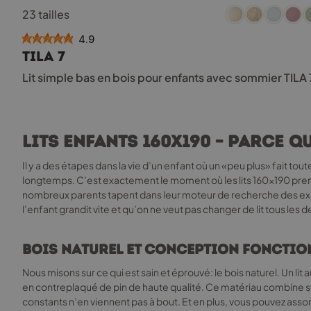
Ce
23 tailles
produit
a
4.9
plusieurs
TILA 7
variations.
Les
Lit simple bas en bois pour enfants avec sommier TILA
options
peuvent
être
choisies
Lits enfants 160x190 – parce 
sur
la
Il y a des étapes dans la vie d’un enfant où un «peu plus» fait tou
page
longtemps. C’est exactement le moment où les lits 160x190 prenn
du
nombreux parents tapent dans leur moteur de recherche des exp
produit
l’enfant grandit vite et qu’on ne veut pas changer de lit tous les d
Bois naturel et conception fonctio
Nous misons sur ce qui est sain et éprouvé: le bois naturel. Un lit 
en contreplaqué de pin de haute qualité. Ce matériau combine solidi
constants n’en viennent pas à bout. Et en plus, vous pouvez assorti