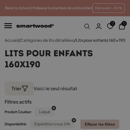
 meilleur prix
Paiements en plusieurs fois sans frais
T
Back to School | Préparez la chambre de votre enfant
Découvrir -20 %
0
0
Accueil
/
Catégories de lits détaillées
/
Lits pour enfants 160x190
Lits pour enfants
160x190
Trier
Voici le seul résultat
Filtres actifs
Laqué
Produit Couleur:
Expédition sous 24h
Disponibilité:
Effacer les filtres