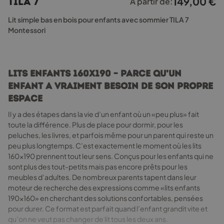
149,00
€
TILA 7
À partir de:
variations.
Les
Lit simple bas en bois pour enfants avec sommier TILA 7
options
Montessori
peuvent
être
choisies
sur
Lits enfants 160x190 – parce qu’un
la
enfant a vraiment besoin de son propre
page
espace
du
produit
Il y a des étapes dans la vie d’un enfant où un «peu plus» fait
toute la différence. Plus de place pour dormir, pour les
peluches, les livres, et parfois même pour un parent qui reste un
peu plus longtemps. C’est exactement le moment où les lits
160x190 prennent tout leur sens. Conçus pour les enfants qui ne
sont plus des tout-petits mais pas encore prêts pour les
meubles d’adultes. De nombreux parents tapent dans leur
moteur de recherche des expressions comme «lits enfants
190x160» en cherchant des solutions confortables, pensées
pour durer. Ce format est parfait quand l’enfant grandit vite et
qu’on ne veut pas changer de lit tous les deux ans.