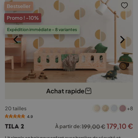
Bestseller
Promo !
-10%
Expédition immédiate – 8 variantes
Achat rapide
Ce
20 tailles
+8
produit
a
4.9
plusieurs
179,10
€
Le
L
TILA 2
À partir de:
199,00
€
variations.
prix
p
Les
Lit simple en bois pour enfant avec barrière de sécurité et