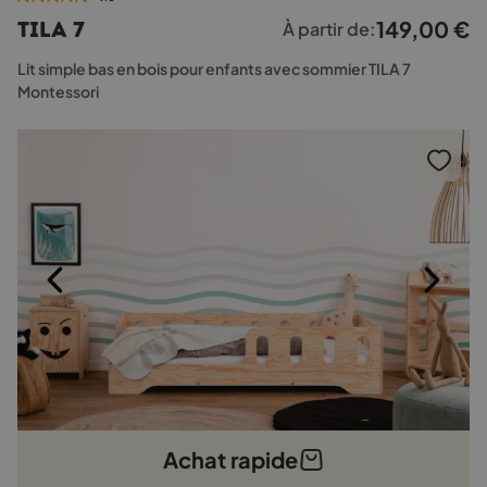
plusieurs
149,00
€
TILA 7
À partir de:
variations.
Les
Lit simple bas en bois pour enfants avec sommier TILA 7
options
Montessori
peuvent
être
choisies
sur
la
page
du
produit
Achat rapide