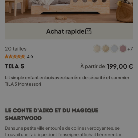
Achat rapide
Ce
20 tailles
+7
produit
a
4.9
plusieurs
199,00
€
TILA 5
À partir de:
variations.
Les
Lit simple enfant en bois avec barrière de sécurité et sommier
options
TILA 5 Montessori
peuvent
être
choisies
sur
Le conte d’Aiko et du magique
la
Smartwood
page
du
Dans une petite ville entourée de collines verdoyantes, se
produit
trouvait une fabrique dont l’enseigne affichait fièrement: «