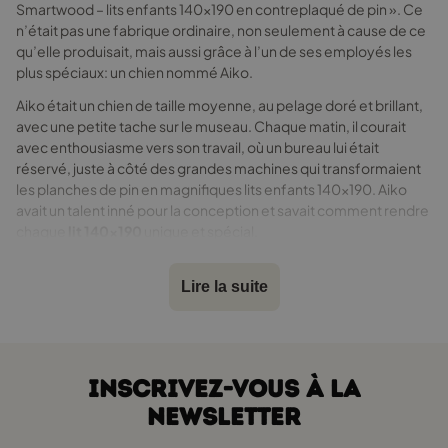
Smartwood – lits enfants 140x190 en contreplaqué de pin ». Ce
n’était pas une fabrique ordinaire, non seulement à cause de ce
qu’elle produisait, mais aussi grâce à l’un de ses employés les
plus spéciaux: un chien nommé Aiko.
Aiko était un chien de taille moyenne, au pelage doré et brillant,
avec une petite tache sur le museau. Chaque matin, il courait
avec enthousiasme vers son travail, où un bureau lui était
réservé, juste à côté des grandes machines qui transformaient
les planches de pin en magnifiques lits enfants 140x190. Aiko
avait un talent inné pour la conception et savait comment rendre
chaque
lit 140x190
unique et spécial.
Aiko et les nouveaux défis
Lire la suite
Un matin, Aiko remarqua une agitation inhabituelle dans l’usine.
De nouvelles commandes venaient d’arriver, chacune avec des
demandes spécifiques. Monsieur Dawid, le chef de production,
rassembla tous les employés pour discuter des nouveaux
INSCRIVEZ-VOUS À LA
projets.
NEWSLETTER
— Mes chers collaborateurs, commença Dawid, nous avons