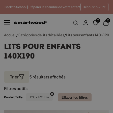
eilleur prix
Paiements en plusieurs fois sans frais
Tra
Back to School | Préparez la chambre de votre enfant
Découvrir -20 %
0
0
Accueil
/
Catégories de lits détaillées
/
Lits pour enfants 140x190
Lits pour enfants
140x190
Trier
5 résultats affichés
Trié
par
Filtres actifs
popularité
120x190 cm
Produit Taille:
Effacer les filtres