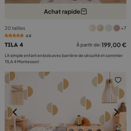
Achat rapide
Ce
20 tailles
+7
produit
a
4.8
plusieurs
199,00
€
TILA 4
À partir de:
variations.
Les
Lit simple enfant en bois avec barrière de sécurité et sommier
options
TILA 4 Montessori
peuvent
être
choisies
sur
la
page
du
produit