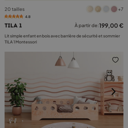
Ce
20 tailles
+7
produit
a
4.8
plusieurs
199,00
€
TILA 1
À partir de:
variations.
Les
Lit simple enfant en bois avec barrière de sécurité et sommier
options
TILA 1 Montessori
peuvent
être
choisies
sur
la
page
du
produit