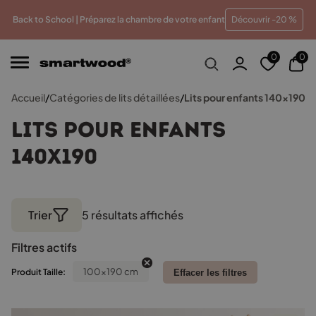
illeur prix
Paiements en plusieurs fois sans frais
Trai
Back to School | Préparez la chambre de votre enfant
Découvrir -20 %
0
0
Accueil
/
Catégories de lits détaillées
/
Lits pour enfants 140x190
Lits pour enfants
140x190
Trier
5 résultats affichés
Trié
par
Filtres actifs
popularité
100x190 cm
Produit Taille:
Effacer les filtres