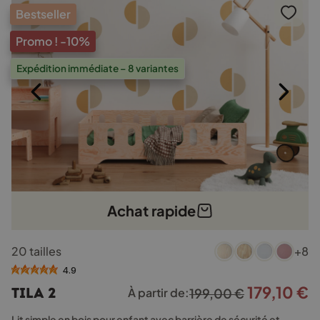
Bestseller
Promo !
-10%
Expédition immédiate – 8 variantes
Achat rapide
Ce
20 tailles
+8
produit
a
4.9
plusieurs
179,10
€
Le
L
TILA 2
À partir de:
199,00
€
variations.
prix
p
Les
Lit simple en bois pour enfant avec barrière de sécurité et