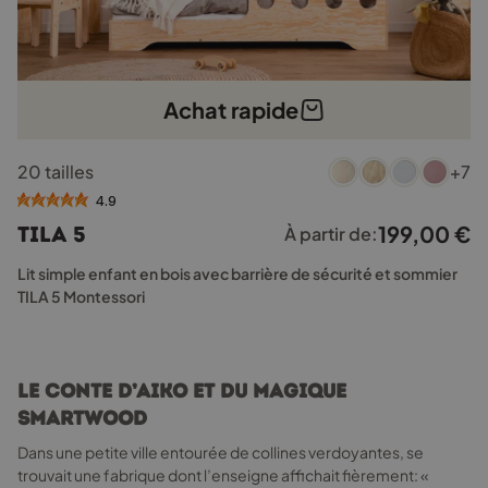
Achat rapide
Ce
20 tailles
+7
produit
a
4.9
plusieurs
199,00
€
TILA 5
À partir de:
variations.
Les
Lit simple enfant en bois avec barrière de sécurité et sommier
options
TILA 5 Montessori
peuvent
être
choisies
sur
Le conte d’Aiko et du magique
la
Smartwood
page
du
Dans une petite ville entourée de collines verdoyantes, se
produit
trouvait une fabrique dont l’enseigne affichait fièrement: «