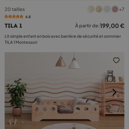
Ce
20 tailles
+7
produit
a
4.8
plusieurs
199,00
€
TILA 1
À partir de:
variations.
Les
Lit simple enfant en bois avec barrière de sécurité et sommier
options
TILA 1 Montessori
peuvent
être
choisies
sur
la
page
du
produit