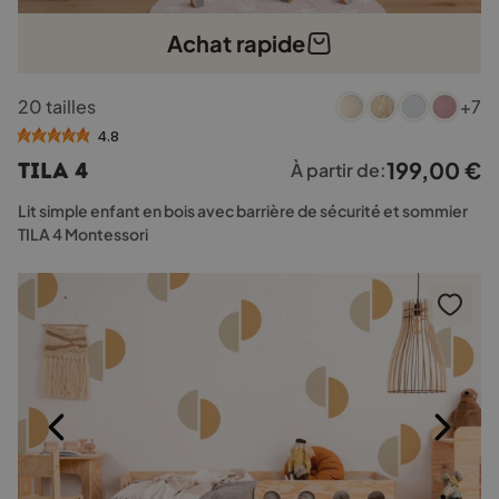
Achat rapide
Ce
20 tailles
+7
produit
a
4.8
plusieurs
199,00
€
TILA 4
À partir de:
variations.
Les
Lit simple enfant en bois avec barrière de sécurité et sommier
options
TILA 4 Montessori
peuvent
être
choisies
sur
la
page
du
produit