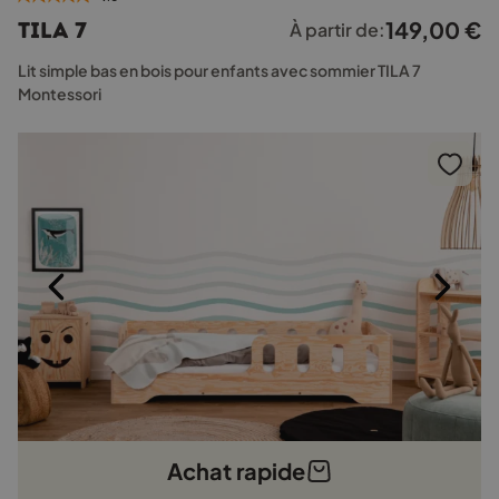
plusieurs
149,00
€
TILA 7
À partir de:
variations.
Les
Lit simple bas en bois pour enfants avec sommier TILA 7
options
Montessori
peuvent
être
choisies
sur
la
page
du
produit
Achat rapide