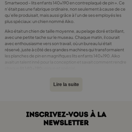
Smartwood – lits enfants 140x190 en contreplaqué de pin ». Ce
n’était pas une fabrique ordinaire, non seulement à cause de ce
qu’elle produisait, mais aussi grâce à l’un de ses employés les
plus spéciaux: un chien nommé Aiko.
Aiko était un chien de taille moyenne, au pelage doré et brillant,
avec une petite tache sur le museau. Chaque matin, il courait
avec enthousiasme vers son travail, où un bureau lui était
réservé, juste à côté des grandes machines qui transformaient
les planches de pin en magnifiques lits enfants 140x190. Aiko
avait un talent inné pour la conception et savait comment rendre
chaque
lit 140x190
unique et spécial.
Aiko et les nouveaux défis
Lire la suite
Un matin, Aiko remarqua une agitation inhabituelle dans l’usine.
De nouvelles commandes venaient d’arriver, chacune avec des
demandes spécifiques. Monsieur Dawid, le chef de production,
rassembla tous les employés pour discuter des nouveaux
INSCRIVEZ-VOUS À LA
projets.
NEWSLETTER
— Mes chers collaborateurs, commença Dawid, nous avons