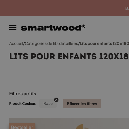
Garantie du meilleur prix
Ba
Accueil
/
Catégories de lits détaillées
/
Lits pour enfants 120x18
Lits pour enfants 120x1
Filtres actifs
Rose
Produit Couleur:
Effacer les filtres
Bestseller