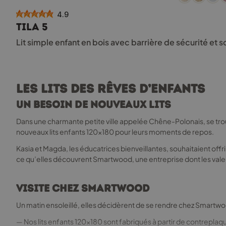
a
4.9
plusieurs
TILA 5
variations.
Les
Lit simple enfant en bois avec barrière de sécurité et
options
peuvent
être
choisies
Les lits des rêves d’enfants
sur
la
Un besoin de nouveaux lits
page
Dans une charmante petite ville appelée Chêne-Polonais, se trouva
du
nouveaux lits enfants 120x180 pour leurs moments de repos.
produit
Kasia et Magda, les éducatrices bienveillantes, souhaitaient offri
ce qu’elles découvrent Smartwood, une entreprise dont les valeur
Visite chez Smartwood
Un matin ensoleillé, elles décidèrent de se rendre chez Smartwood.
— Nos lits enfants 120x180 sont fabriqués à partir de contrepla