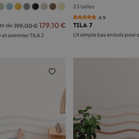
Ce
23 tailles
produit
a
4.9
plusieurs
179,10
€
Le
Le
TILA 7
tir de:
199,00
€
variations.
Les
prix
prix
Lit simple bas en bois pour
é et sommier TILA 2
options
initial
actuel
peuvent
était :
est :
être
choisies
199,00 €.
179,10 €.
sur
la
page
du
produit