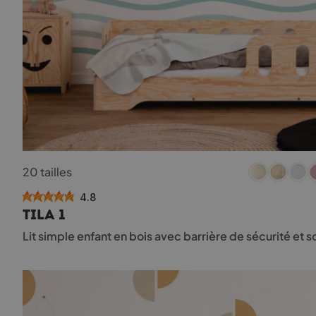
Ce
20 tailles
produit
a
4.8
plusieurs
TILA 1
variations.
Les
Lit simple enfant en bois avec barrière de sécurité et 
options
peuvent
être
choisies
sur