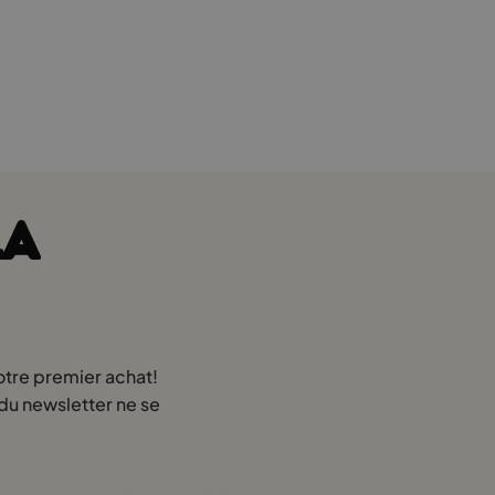
ux petits dormeurs. Dawid leur assura une livraison rapide et un
 enfants, curieux et excités, observaient les ouvriers décharger
leur environnement.
LA
outer les histoires racontées par leurs éducatrices.
rêts enchantées, de fées et de prairies magiques.
otre premier achat!
 du newsletter ne se
ts et à la préservation de la nature.