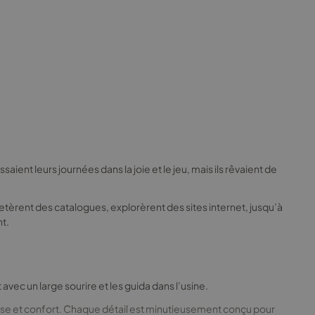
ent leurs journées dans la joie et le jeu, mais ils rêvaient de
letèrent des catalogues, explorèrent des sites internet, jusqu’à
nt.
avec un large sourire et les guida dans l’usine.
esse et confort. Chaque détail est minutieusement conçu pour