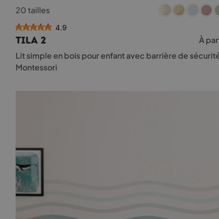
Ce
20 tailles
produit
a
4.9
plusieurs
TILA 2
À par
variations.
Les
Lit simple en bois pour enfant avec barrière de sécurit
options
Montessori
peuvent
être
choisies
sur
la
page
du
produit