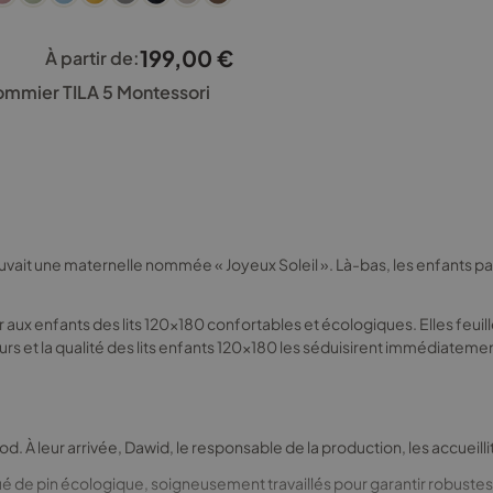
199,00
€
À partir de:
 sommier TILA 5 Montessori
it une maternelle nommée « Joyeux Soleil ». Là-bas, les enfants passai
r aux enfants des lits 120x180 confortables et écologiques. Elles feuil
s et la qualité des lits enfants 120x180 les séduisirent immédiateme
 À leur arrivée, Dawid, le responsable de la production, les accueillit 
qué de pin écologique, soigneusement travaillés pour garantir robust