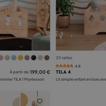
Ce
20 tailles
produit
a
4.8
plusieurs
199,00
€
TILA 4
À partir de:
variations.
Les
sommier TILA 1 Montessori
Lit simple enfant en bois a
options
peuvent
être
choisies
sur