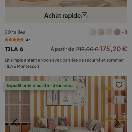
Achat rapide
Ce
20 tailles
+8
produit
a
4.9
plusieurs
175,20
€
Le
L
TILA 6
À partir de:
219,00
€
variations.
prix
p
Les
Lit simple enfant en bois avec barrière de sécurité et sommier
options
initial
a
TILA 6 Montessori
peuvent
était :
e
être
219,00 €.
1
choisies
Expédition immédiate – 3 variantes
sur
la
page
du
produit