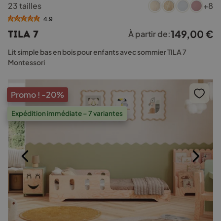
23 tailles
+8
produit
a
4.9
plusieurs
149,00
€
TILA 7
À partir de:
variations.
Les
Lit simple bas en bois pour enfants avec sommier TILA 7
options
Montessori
peuvent
être
choisies
Promo !
-20%
sur
la
Expédition immédiate – 7 variantes
page
du
produit