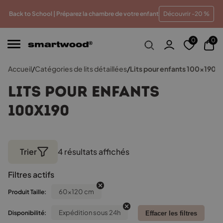
eilleur prix
Paiements en plusieurs fois sans frais
Tra
Back to School | Préparez la chambre de votre enfant
Découvrir -20 %
0
0
Accueil
/
Catégories de lits détaillées
/
Lits pour enfants 100x190
Lits pour enfants
100x190
Trier
4 résultats affichés
Trié
par
Filtres actifs
popularité
60x120 cm
Produit Taille:
Expédition sous 24h
Disponibilité:
Effacer les filtres