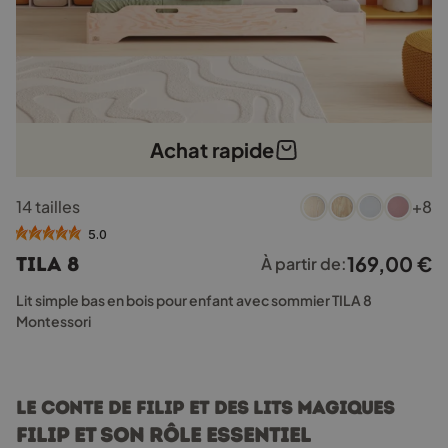
Achat rapide
Ce
14 tailles
+8
produit
a
5.0
plusieurs
169,00
€
TILA 8
À partir de:
variations.
Les
Lit simple bas en bois pour enfant avec sommier TILA 8
options
Montessori
peuvent
être
choisies
sur
Le conte de Filip et des lits magiques
la
Filip et son rôle essentiel
page