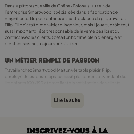
du
Dans la pittoresque ville de Chêne-Polonais, au sein de
produit
l’entreprise Smartwood, spécialisée dans la fabrication de
magnifiques lits pour enfants en contreplaqué de pin, travaillait
Filip. Filip n’était ni menuisier ni ingénieur, mais il jouait un rôle tout
aussi important: il était responsable de la vente des lits et du
contact avec les clients. C’était un homme plein d’énergie et
d’enthousiasme, toujours prêt à aider.
Un métier rempli de passion
Travailler chez Smartwood était un véritable plaisir. Filip,
employé de bureau, s’épanouissait pleinement en vendant des
lits enfants 100x190 et en veillant à la satisfaction des clients.
Son bureau, situé au premier étage de l’usine, était toujours bien
organisé, rempli d’échantillons de contreplaqué et de
Lire la suite
catalogues de couleurs. Il adorait son métier, car chaque jour lui
permettait de rencontrer de nouvelles personnes et de les aider
à trouver le lit 100x190 idéal pour leurs enfants.
INSCRIVEZ-VOUS À LA
Une mission sur mesure pour Olek