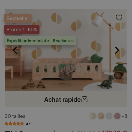
Bestseller
Promo !
-10%
Expédition immédiate – 8 variantes
Achat rapide
Ce
20 tailles
+8
produit
a
4.9
plusieurs