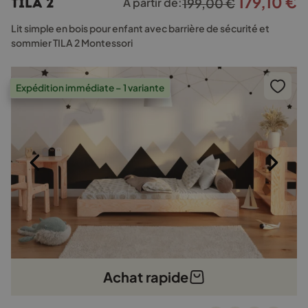
179,10
€
Le
L
TILA 2
À partir de:
199,00
€
variations.
prix
p
Les
Lit simple en bois pour enfant avec barrière de sécurité et
options
initial
a
sommier TILA 2 Montessori
peuvent
était :
e
être
199,00 €.
1
choisies
Expédition immédiate – 1 variante
sur
la
page
du
produit
Achat rapide
Ce