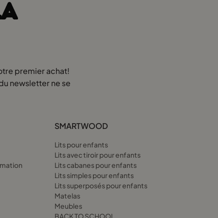
LA
lit qui pourrait leur donner l’impression de dormir au sommet des
e terrasse.
otre premier achat!
 du newsletter ne se
x190. Sans hésiter, Filip fit appel aux techniciens, qui
SMARTWOOD
bres d’hôpital. Filip et son équipe mirent tout en œuvre pour
Lits pour enfants
Lits avec tiroir pour enfants
amation
Lits cabanes pour enfants
Lits simples pour enfants
Lits superposés pour enfants
Matelas
Meubles
erche du lit enfant 100x190 parfait. On racontait même aux
BACK TO SCHOOL