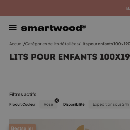
Garantie du meilleur prix
Ba
Accueil
/
Catégories de lits détaillées
/
Lits pour enfants 100x19
Lits pour enfants 100x1
Filtres actifs
Rose
Expédition sous 24h
Produit Couleur:
Disponibilité:
Bestseller