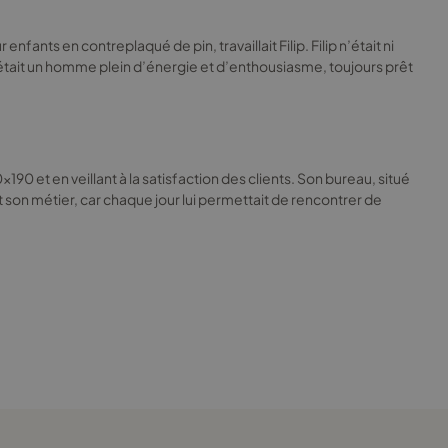
ants en contreplaqué de pin, travaillait Filip. Filip n’était ni
s. C’était un homme plein d’énergie et d’enthousiasme, toujours prêt
90 et en veillant à la satisfaction des clients. Son bureau, situé
t son métier, car chaque jour lui permettait de rencontrer de
 Filip se mit au travail et collabora avec les menuisiers pour
 avec fierté cette réussite dans son carnet, heureux d’avoir