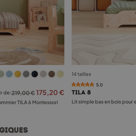
Ce
14 tailles
produit
a
5.0
plusieurs
175,20
€
Le
Le
TILA 8
ir de:
219,00
€
variations.
Les
prix
prix
Lit simple bas en bois pour
 sommier TILA 6 Montessori
options
initial
actuel
peuvent
était :
est :
être
choisies
219,00 €.
175,20 €.
agiques
sur