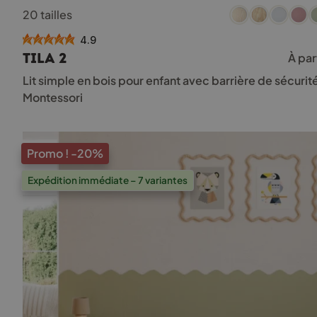
Ce
20 tailles
produit
a
4.9
plusieurs
TILA 2
À par
variations.
Les
Lit simple en bois pour enfant avec barrière de sécurit
options
Montessori
peuvent
être
choisies
sur
Promo !
-20%
la
page
Expédition immédiate – 7 variantes
du
produit