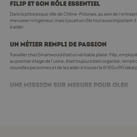
la
Filip et son rôle essentiel
page
Dans la pittoresque ville de Chêne-Polonais, au sein de l’entrepris
du
menuisier ni ingénieur, mais il jouait un rôle tout aussi important
produit
à aider.
Un métier rempli de passion
Travailler chez Smartwood était un véritable plaisir. Filip, emplo
au premier étage de l’usine, était toujours bien organisé, rempli
nouvelles personnes et de les aider à trouver le lit 100x190 idéal 
Une mission sur mesure pour Olek
Un jour, Filip reçut une lettre d’un petit garçon nommé Olek, qui r
concevoir le lit parfait.
Le lit enfant 100x190 fut bientôt prêt, avec ses voiles et son gouv
contribué au bonheur d’un enfant.
Réaliser les rêves des enfants