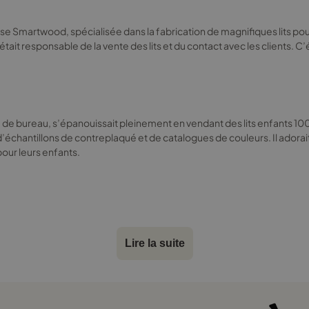
la
page
e Smartwood, spécialisée dans la fabrication de magnifiques lits pour enf
du
: il était responsable de la vente des lits et du contact avec les client
produit
yé de bureau, s’épanouissait pleinement en vendant des lits enfants 100x1
 d’échantillons de contreplaqué et de catalogues de couleurs. Il adorai
pour leurs enfants.
êvait d’un lit 100x190 en forme de bateau pirate. Sans perdre un instant,
Lire la suite
ernail. Lorsqu’Olek le découvrit, ses yeux brillèrent de joie. Filip nota