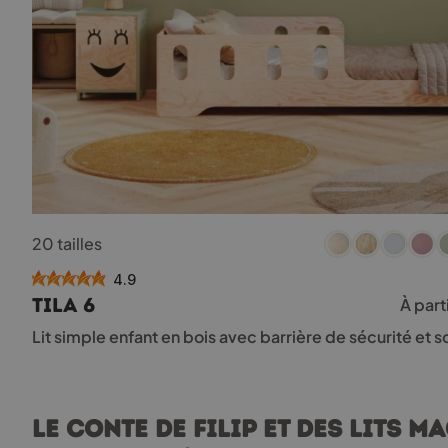
Ce
20 tailles
produit
a
4.9
plusieurs
TILA 6
À part
variations.
Les
Lit simple enfant en bois avec barrière de sécurité et
options
peuvent
être
choisies
Le conte de Filip et des lits m
sur