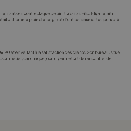
ants en contreplaqué de pin, travaillait Filip. Filip n’était ni
s. C’était un homme plein d’énergie et d’enthousiasme, toujours prêt
90 et en veillant à la satisfaction des clients. Son bureau, situé
t son métier, car chaque jour lui permettait de rencontrer de
 Filip se mit au travail et collabora avec les menuisiers pour
 avec fierté cette réussite dans son carnet, heureux d’avoir