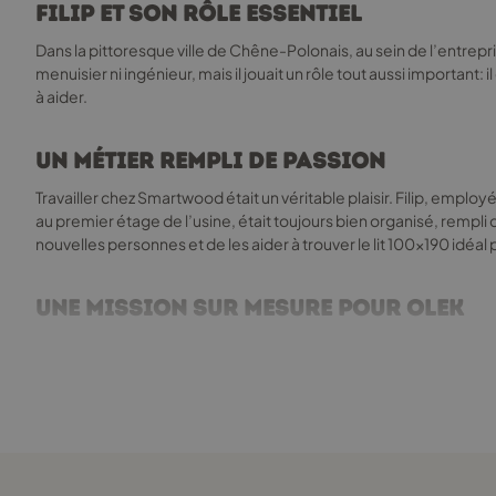
la
Filip et son rôle essentiel
page
Dans la pittoresque ville de Chêne-Polonais, au sein de l’entrepris
du
menuisier ni ingénieur, mais il jouait un rôle tout aussi important
produit
à aider.
Un métier rempli de passion
Travailler chez Smartwood était un véritable plaisir. Filip, emplo
au premier étage de l’usine, était toujours bien organisé, rempli
nouvelles personnes et de les aider à trouver le lit 100x190 idéal 
Une mission sur mesure pour Olek
Un jour, Filip reçut une lettre d’un petit garçon nommé Olek, qui r
concevoir le lit parfait.
Le lit enfant 100x190 fut bientôt prêt, avec ses voiles et son gouv
contribué au bonheur d’un enfant.
Réaliser les rêves des enfants