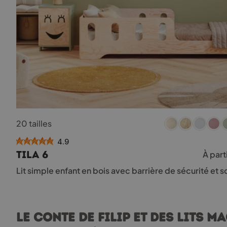
Ce
20 tailles
produit
a
4.9
plusieurs
TILA 6
À part
variations.
Les
Lit simple enfant en bois avec barrière de sécurité et
options
peuvent
être
choisies
Le conte de Filip et des lits m
sur