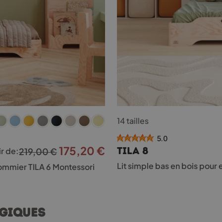
Ce
14 tailles
produit
a
5.0
plusieurs
175,20
€
Le
Le
TILA 8
ir de:
219,00
€
variations.
Les
prix
prix
Lit simple bas en bois pour
 sommier TILA 6 Montessori
options
initial
actuel
peuvent
était :
est :
être
choisies
219,00 €.
175,20 €.
agiques
sur