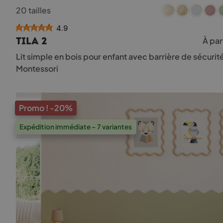
Ce
20 tailles
produit
a
4.9
plusieurs
TILA 2
À par
variations.
Les
Lit simple en bois pour enfant avec barrière de sécurit
options
Montessori
peuvent
être
choisies
sur
Promo !
-20%
la
page
Expédition immédiate – 7 variantes
du
produit