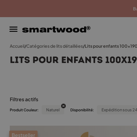
Garantie du meilleur prix
Ba
Accueil
/
Catégories de lits détaillées
/
Lits pour enfants 100x19
Lits pour enfants 100x1
Filtres actifs
Naturel
Expédition sous 2
Produit Couleur:
Disponibilité:
Bestseller