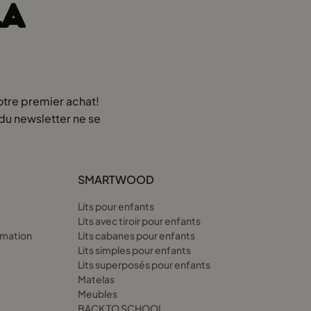
LA
lit qui pourrait leur donner l’impression de dormir au sommet des
e terrasse.
otre premier achat!
 du newsletter ne se
x190. Sans hésiter, Filip fit appel aux techniciens, qui
SMARTWOOD
bres d’hôpital. Filip et son équipe mirent tout en œuvre pour
Lits pour enfants
Lits avec tiroir pour enfants
amation
Lits cabanes pour enfants
Lits simples pour enfants
Lits superposés pour enfants
Matelas
Meubles
erche du lit enfant 100x190 parfait. On racontait même aux
BACK TO SCHOOL