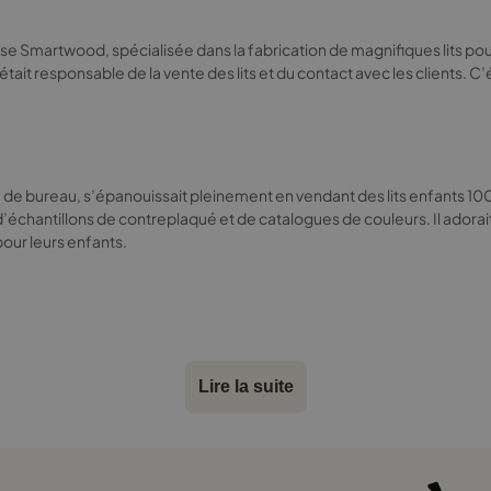
la
page
e Smartwood, spécialisée dans la fabrication de magnifiques lits pour enf
du
: il était responsable de la vente des lits et du contact avec les client
produit
yé de bureau, s’épanouissait pleinement en vendant des lits enfants 100x1
 d’échantillons de contreplaqué et de catalogues de couleurs. Il adorai
pour leurs enfants.
êvait d’un lit 100x190 en forme de bateau pirate. Sans perdre un instant,
Lire la suite
ernail. Lorsqu’Olek le découvrit, ses yeux brillèrent de joie. Filip nota