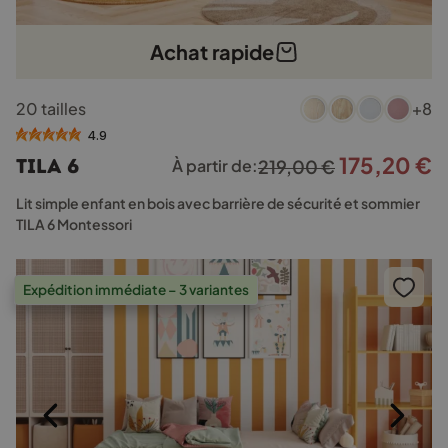
Achat rapide
Ce
20 tailles
+8
produit
a
4.9
plusieurs
175,20
€
Le
L
TILA 6
À partir de:
219,00
€
variations.
prix
p
Les
Lit simple enfant en bois avec barrière de sécurité et sommier
options
initial
a
TILA 6 Montessori
peuvent
était :
e
être
219,00 €.
1
choisies
Expédition immédiate – 3 variantes
sur
la
page
du
produit