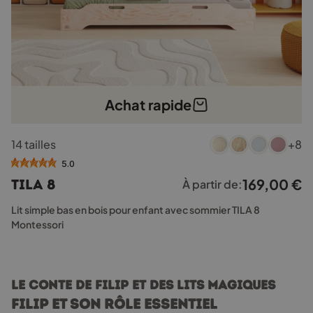
Achat rapide
Ce
14 tailles
+8
produit
a
5.0
plusieurs
169,00
€
TILA 8
À partir de:
variations.
Les
Lit simple bas en bois pour enfant avec sommier TILA 8
options
Montessori
peuvent
être
choisies
sur
Le conte de Filip et des lits magiques
la
Filip et son rôle essentiel
page