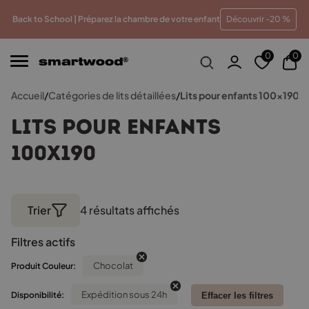
eilleur prix
Paiements en plusieurs fois sans frais
Tra
Back to School | Préparez la chambre de votre enfant
Découvrir -20 %
0
0
Accueil
/
Catégories de lits détaillées
/
Lits pour enfants 100x190
Lits pour enfants
100x190
Trier
4 résultats affichés
Trié
par
Filtres actifs
popularité
Chocolat
Produit Couleur:
Expédition sous 24h
Disponibilité:
Effacer les filtres