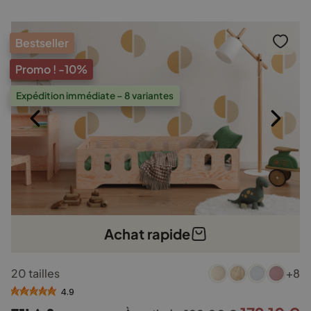
Bestseller
Promo !
-10%
Expédition immédiate – 8 variantes
Achat rapide
Ce
20 tailles
+8
produit
a
4.9
plusieurs