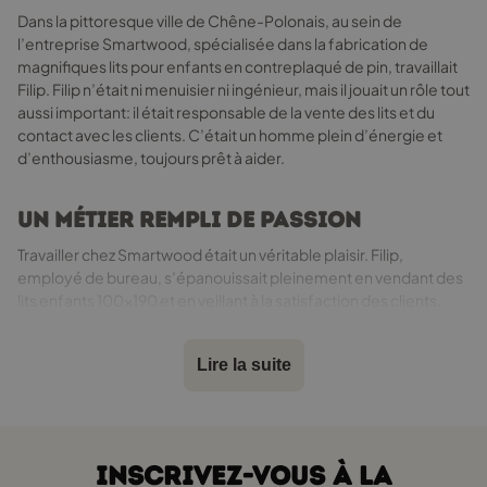
du
Dans la pittoresque ville de Chêne-Polonais, au sein de
produit
l’entreprise Smartwood, spécialisée dans la fabrication de
magnifiques lits pour enfants en contreplaqué de pin, travaillait
Filip. Filip n’était ni menuisier ni ingénieur, mais il jouait un rôle tout
aussi important: il était responsable de la vente des lits et du
contact avec les clients. C’était un homme plein d’énergie et
d’enthousiasme, toujours prêt à aider.
Un métier rempli de passion
Travailler chez Smartwood était un véritable plaisir. Filip,
employé de bureau, s’épanouissait pleinement en vendant des
lits enfants 100x190 et en veillant à la satisfaction des clients.
Son bureau, situé au premier étage de l’usine, était toujours bien
organisé, rempli d’échantillons de contreplaqué et de
Lire la suite
catalogues de couleurs. Il adorait son métier, car chaque jour lui
permettait de rencontrer de nouvelles personnes et de les aider
à trouver le lit 100x190 idéal pour leurs enfants.
INSCRIVEZ-VOUS À LA
Une mission sur mesure pour Olek