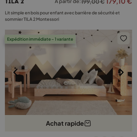
179,10
€
Le
L
TILA 2
À partir de:
199,00
€
variations.
prix
p
Les
Lit simple en bois pour enfant avec barrière de sécurité et
options
initial
a
sommier TILA 2 Montessori
peuvent
était :
e
être
199,00 €.
1
choisies
Expédition immédiate – 1 variante
sur
la
page
du
produit
Achat rapide
Ce