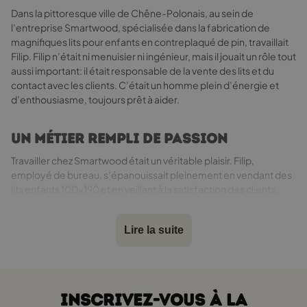
du
Dans la pittoresque ville de Chêne-Polonais, au sein de
produit
l’entreprise Smartwood, spécialisée dans la fabrication de
magnifiques lits pour enfants en contreplaqué de pin, travaillait
Filip. Filip n’était ni menuisier ni ingénieur, mais il jouait un rôle tout
aussi important: il était responsable de la vente des lits et du
contact avec les clients. C’était un homme plein d’énergie et
d’enthousiasme, toujours prêt à aider.
Un métier rempli de passion
Travailler chez Smartwood était un véritable plaisir. Filip,
employé de bureau, s’épanouissait pleinement en vendant des
lits enfants 100x190 et en veillant à la satisfaction des clients.
Son bureau, situé au premier étage de l’usine, était toujours bien
organisé, rempli d’échantillons de contreplaqué et de
Lire la suite
catalogues de couleurs. Il adorait son métier, car chaque jour lui
permettait de rencontrer de nouvelles personnes et de les aider
à trouver le lit 100x190 idéal pour leurs enfants.
INSCRIVEZ-VOUS À LA
Une mission sur mesure pour Olek