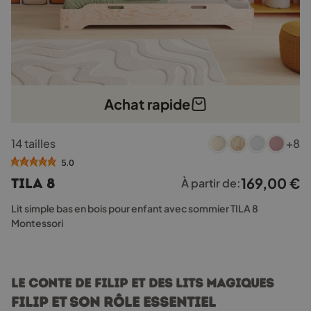
Achat rapide
Ce
14 tailles
+8
produit
a
5.0
plusieurs
169,00
€
TILA 8
À partir de:
variations.
Les
Lit simple bas en bois pour enfant avec sommier TILA 8
options
Montessori
peuvent
être
choisies
sur
Le conte de Filip et des lits magiques
la
Filip et son rôle essentiel
page