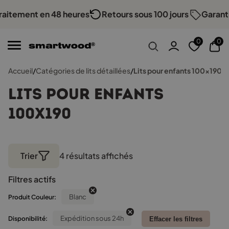
itement en 48 heures
Retours sous 100 jours
Garantie 
0
0
Accueil
/
Catégories de lits détaillées
/
Lits pour enfants 100x190
Lits pour enfants
100x190
Trier
4 résultats affichés
Trié
par
Filtres actifs
popularité
Blanc
Produit Couleur:
Expédition sous 24h
Disponibilité:
Effacer les filtres