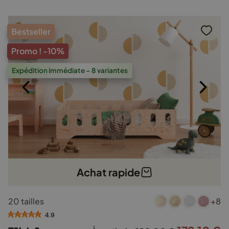
Bestseller
Promo !
-10%
Expédition immédiate – 8 variantes
Achat rapide
Ce
20 tailles
+8
produit
a
4.9
plusieurs