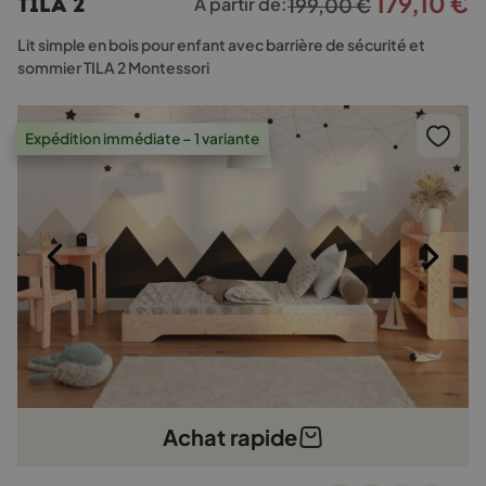
179,10
€
Le
L
TILA 2
À partir de:
199,00
€
variations.
prix
p
Les
Lit simple en bois pour enfant avec barrière de sécurité et
options
initial
a
sommier TILA 2 Montessori
peuvent
était :
e
être
199,00 €.
1
choisies
Expédition immédiate – 1 variante
sur
la
page
du
produit
Achat rapide
Ce