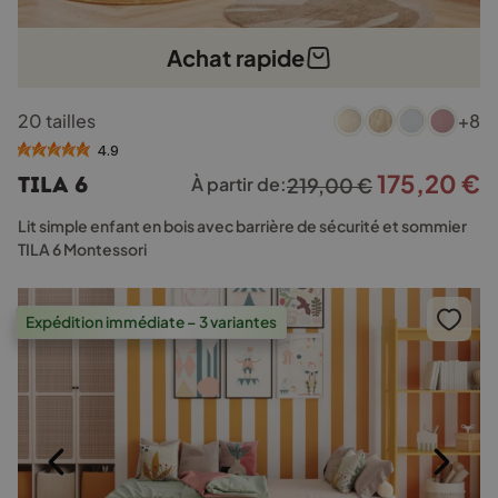
Achat rapide
Ce
20 tailles
+8
produit
a
4.9
plusieurs
175,20
€
Le
L
TILA 6
À partir de:
219,00
€
variations.
prix
p
Les
Lit simple enfant en bois avec barrière de sécurité et sommier
options
initial
a
TILA 6 Montessori
peuvent
était :
e
être
219,00 €.
1
choisies
Expédition immédiate – 3 variantes
sur
la
page
du
produit