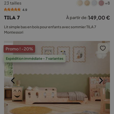
23 tailles
+8
produit
a
4.9
plusieurs
149,00
€
TILA 7
À partir de:
variations.
Les
Lit simple bas en bois pour enfants avec sommier TILA 7
options
Montessori
peuvent
être
choisies
Promo !
-20%
sur
la
Expédition immédiate – 7 variantes
page
du
produit