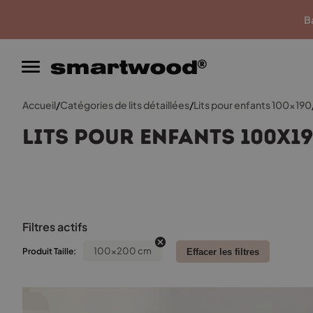
Garantie du meilleur prix
Ba
Accueil
/
Catégories de lits détaillées
/
Lits pour enfants 100x190
Lits pour enfants 100x1
Filtres actifs
100x200 cm
Produit Taille:
Effacer les filtres