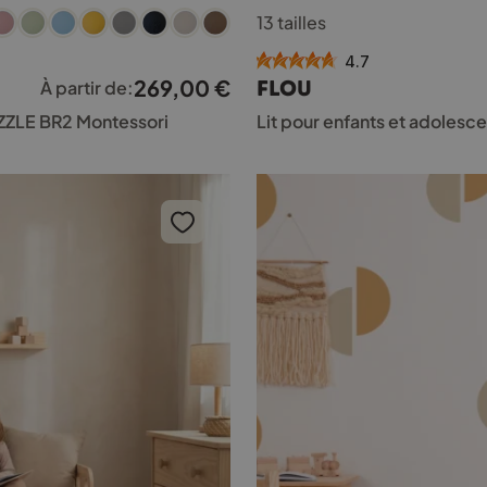
Ce
13 tailles
produit
a
4.7
plusieurs
269,00
€
FLOU
À partir de:
variations.
Les
UZZLE BR2 Montessori
Lit pour enfants et adolesc
options
peuvent
être
choisies
sur
la
page
du
produit