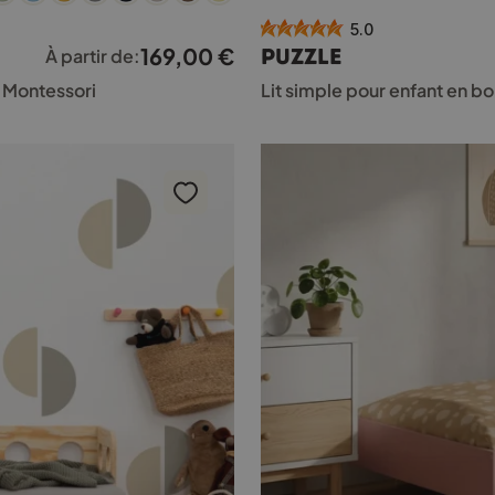
a
5.0
plusieurs
169,00
€
PUZZLE
À partir de:
variations.
Les
8 Montessori
Lit simple pour enfant en 
options
peuvent
être
choisies
sur
la
page
du
produit