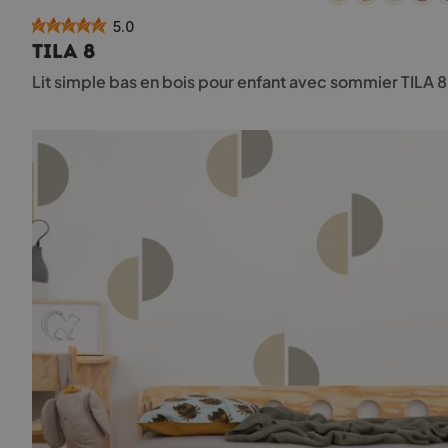
a
5.0
plusieurs
TILA 8
variations.
Les
Lit simple bas en bois pour enfant avec sommier TILA 
options
peuvent
être
choisies
sur
la
page
du
produit