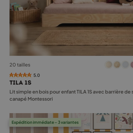
Ce
20 tailles
produit
a
5.0
plusieurs
TILA 1S
variations.
Les
Lit simple en bois pour enfant TILA 1S avec barrière d
options
canapé Montessori
peuvent
être
choisies
sur
Expédition immédiate – 3 variantes
la