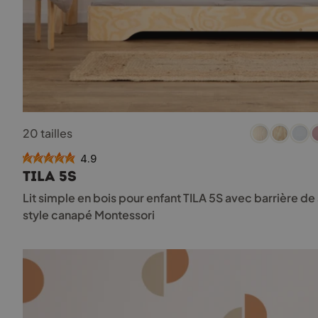
Ce
20 tailles
produit
a
4.9
plusieurs
TILA 5S
variations.
Les
Lit simple en bois pour enfant TILA 5S avec barrière d
options
style canapé Montessori
peuvent
être
choisies
sur
la
page
du