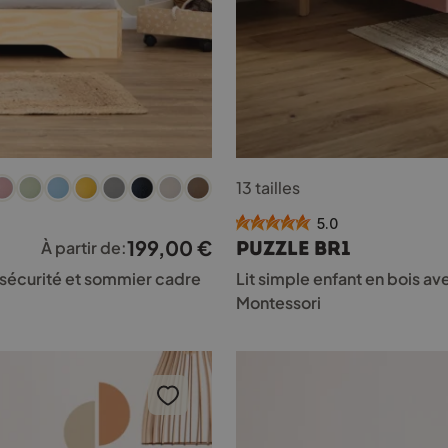
Ce
13 tailles
produit
a
5.0
plusieurs
199,00
€
PUZZLE BR1
À partir de:
variations.
Les
e sécurité et sommier cadre
Lit simple enfant en bois a
options
Montessori
peuvent
être
choisies
sur
la
page
du