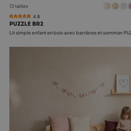
Ce
13 tailles
produit
a
4.8
plusieurs
PUZZLE BR2
variations.
Les
Lit simple enfant en bois avec barrières et sommier P
options
peuvent
être
choisies
sur
la
page
du
produit