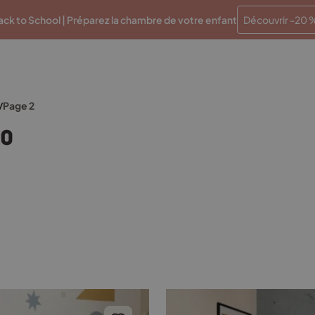
Paiements en plusieurs fois sans frais
Traitement en 48 
ck to School | Préparez la chambre de votre enfant
Découvrir -20 
/
Page 2
90